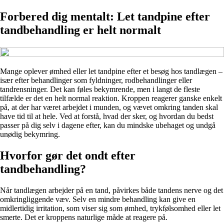
Forbered dig mentalt: Let tandpine efter
tandbehandling er helt normalt
Mange oplever ømhed eller let tandpine efter et besøg hos tandlægen –
især efter behandlinger som fyldninger, rodbehandlinger eller
tandrensninger. Det kan føles bekymrende, men i langt de fleste
tilfælde er det en helt normal reaktion. Kroppen reagerer ganske enkelt
på, at der har været arbejdet i munden, og vævet omkring tanden skal
have tid til at hele. Ved at forstå, hvad der sker, og hvordan du bedst
passer på dig selv i dagene efter, kan du mindske ubehaget og undgå
unødig bekymring.
Hvorfor gør det ondt efter
tandbehandling?
Når tandlægen arbejder på en tand, påvirkes både tandens nerve og det
omkringliggende væv. Selv en mindre behandling kan give en
midlertidig irritation, som viser sig som ømhed, trykfølsomhed eller let
smerte. Det er kroppens naturlige måde at reagere på.