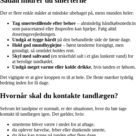
Sådan lindrer du smerterne
Der er flere enkle måder at mindske ubehaget på, mens munden heler:
Tag smertestillende efter behov
– almindelig håndkøbsmedicin
som paracetamol eller ibuprofen kan hjælpe. Følg altid
doseringsvejledningen.
Undgå at tygge hårdt
på den behandlede side de første dage.
Hold god mundhygiejne
– børst tænderne forsigtigt, men
grundigt, så området holdes rent.
Skyl med saltvand
(en teskefuld salt i et glas lunkent vand) for
at berolige tandkødet.
Undgå meget varme eller kolde drikke
, hvis tanden er følsom.
Det vigtigste er at give kroppen ro til at hele. De fleste mærker tydelig
bedring inden for få dage.
Hvornår skal du kontakte tandlægen?
Selvom let tandpine er normalt, er der situationer, hvor du bør tage
kontakt til tandlægen igen. Det gælder, hvis:
smerterne bliver værre i stedet for at aftage,
du oplever hævelse, feber eller dunkende smerte,
du ikke kan tygge på tanden efter flere dage,