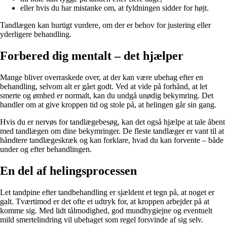
eller hvis du har mistanke om, at fyldningen sidder for højt.
Tandlægen kan hurtigt vurdere, om der er behov for justering eller
yderligere behandling.
Forbered dig mentalt – det hjælper
Mange bliver overraskede over, at der kan være ubehag efter en
behandling, selvom alt er gået godt. Ved at vide på forhånd, at let
smerte og ømhed er normalt, kan du undgå unødig bekymring. Det
handler om at give kroppen tid og stole på, at helingen går sin gang.
Hvis du er nervøs for tandlægebesøg, kan det også hjælpe at tale åbent
med tandlægen om dine bekymringer. De fleste tandlæger er vant til at
håndtere tandlægeskræk og kan forklare, hvad du kan forvente – både
under og efter behandlingen.
En del af helingsprocessen
Let tandpine efter tandbehandling er sjældent et tegn på, at noget er
galt. Tværtimod er det ofte et udtryk for, at kroppen arbejder på at
komme sig. Med lidt tålmodighed, god mundhygiejne og eventuelt
mild smertelindring vil ubehaget som regel forsvinde af sig selv.