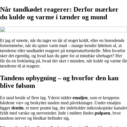
Når tandkødet reagerer: Derfor mærker
du kulde og varme i tænder og mund
Et jag af smerte, når du tager en tår af noget koldt, eller en brændende
fornemmelse, når du spiser varm mad – mange kender følelsen af, at
tænderne eller tandkødet reagerer på temperaturforskelle. Men hvorfor
sker det egentlig, og hvad kan du gøre for at mindske ubehaget? Her
får du en forklaring på, hvad der sker i munden, når kulde og varme får
tænderne til at reagere.
Tandens opbygning – og hvorfor den kan
blive følsom
En tand består af flere lag. Yderst sidder
emaljen
, som er kroppens
hårdeste væv og beskytter tanden mod påvirkninger. Under emaljen
ligger
dentin
, et mere porøst lag, der indeholder mikroskopiske kanaler
fyldt med væske og nerveender. Inde i midten findes
pulpaen
, hvor
tandens nerver og blodkar befinder sig.