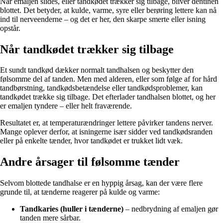
Når emaljen slides, eller tandkødet trækker sig tilbage, bliver dentinen
blottet. Det betyder, at kulde, varme, syre eller berøring lettere kan nå
ind til nerveenderne – og det er her, den skarpe smerte eller isning
opstår.
Når tandkødet trækker sig tilbage
Et sundt tandkød dækker normalt tandhalsen og beskytter den
følsomme del af tanden. Men med alderen, eller som følge af for hård
tandbørstning, tandkødsbetændelse eller tandkødsproblemer, kan
tandkødet trække sig tilbage. Det efterlader tandhalsen blottet, og her
er emaljen tyndere – eller helt fraværende.
Resultatet er, at temperaturændringer lettere påvirker tandens nerver.
Mange oplever derfor, at isningerne især sidder ved tandkødsranden
eller på enkelte tænder, hvor tandkødet er trukket lidt væk.
Andre årsager til følsomme tænder
Selvom blottede tandhalse er en hyppig årsag, kan der være flere
grunde til, at tænderne reagerer på kulde og varme:
Tandkaries (huller i tænderne)
– nedbrydning af emaljen gør
tanden mere sårbar.