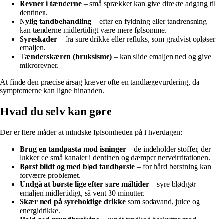
Revner i tænderne
– små sprækker kan give direkte adgang til
dentinen.
Nylig tandbehandling
– efter en fyldning eller tandrensning
kan tænderne midlertidigt være mere følsomme.
Syreskader
– fra sure drikke eller refluks, som gradvist opløser
emaljen.
Tænderskæren (bruksisme)
– kan slide emaljen ned og give
mikrorevner.
At finde den præcise årsag kræver ofte en tandlægevurdering, da
symptomerne kan ligne hinanden.
Hvad du selv kan gøre
Der er flere måder at mindske følsomheden på i hverdagen:
Brug en tandpasta mod isninger
– de indeholder stoffer, der
lukker de små kanaler i dentinen og dæmper nerveirritationen.
Børst blidt og med blød tandbørste
– for hård børstning kan
forværre problemet.
Undgå at børste lige efter sure måltider
– syre blødgør
emaljen midlertidigt, så vent 30 minutter.
Skær ned på syreholdige drikke
som sodavand, juice og
energidrikke.