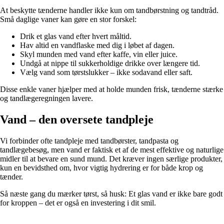
At beskytte tænderne handler ikke kun om tandbørstning og tandtråd.
Små daglige vaner kan gøre en stor forskel:
Drik et glas vand efter hvert måltid.
Hav altid en vandflaske med dig i løbet af dagen.
Skyl munden med vand efter kaffe, vin eller juice.
Undgå at nippe til sukkerholdige drikke over længere tid.
Vælg vand som tørstslukker – ikke sodavand eller saft.
Disse enkle vaner hjælper med at holde munden frisk, tænderne stærke
og tandlægeregningen lavere.
Vand – den oversete tandpleje
Vi forbinder ofte tandpleje med tandbørster, tandpasta og
tandlægebesøg, men vand er faktisk et af de mest effektive og naturlige
midler til at bevare en sund mund. Det kræver ingen særlige produkter,
kun en bevidsthed om, hvor vigtig hydrering er for både krop og
tænder.
Så næste gang du mærker tørst, så husk: Et glas vand er ikke bare godt
for kroppen – det er også en investering i dit smil.