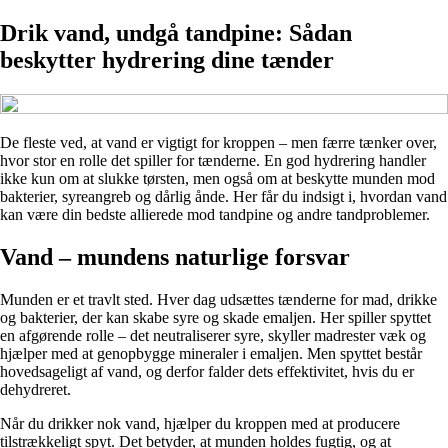
Drik vand, undgå tandpine: Sådan
beskytter hydrering dine tænder
De fleste ved, at vand er vigtigt for kroppen – men færre tænker over,
hvor stor en rolle det spiller for tænderne. En god hydrering handler
ikke kun om at slukke tørsten, men også om at beskytte munden mod
bakterier, syreangreb og dårlig ånde. Her får du indsigt i, hvordan vand
kan være din bedste allierede mod tandpine og andre tandproblemer.
Vand – mundens naturlige forsvar
Munden er et travlt sted. Hver dag udsættes tænderne for mad, drikke
og bakterier, der kan skabe syre og skade emaljen. Her spiller spyttet
en afgørende rolle – det neutraliserer syre, skyller madrester væk og
hjælper med at genopbygge mineraler i emaljen. Men spyttet består
hovedsageligt af vand, og derfor falder dets effektivitet, hvis du er
dehydreret.
Når du drikker nok vand, hjælper du kroppen med at producere
tilstrækkeligt spyt. Det betyder, at munden holdes fugtig, og at