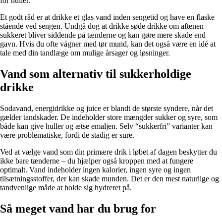
for huller.
Et godt råd er at drikke et glas vand inden sengetid og have en flaske
stående ved sengen. Undgå dog at drikke søde drikke om aftenen –
sukkeret bliver siddende på tænderne og kan gøre mere skade end
gavn. Hvis du ofte vågner med tør mund, kan det også være en idé at
tale med din tandlæge om mulige årsager og løsninger.
Vand som alternativ til sukkerholdige
drikke
Sodavand, energidrikke og juice er blandt de største syndere, når det
gælder tandskader. De indeholder store mængder sukker og syre, som
både kan give huller og ætse emaljen. Selv “sukkerfri” varianter kan
være problematiske, fordi de stadig er sure.
Ved at vælge vand som din primære drik i løbet af dagen beskytter du
ikke bare tænderne – du hjælper også kroppen med at fungere
optimalt. Vand indeholder ingen kalorier, ingen syre og ingen
tilsætningsstoffer, der kan skade munden. Det er den mest naturlige og
tandvenlige måde at holde sig hydreret på.
Så meget vand har du brug for