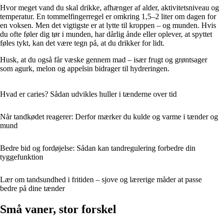
Hvor meget vand du skal drikke, afhænger af alder, aktivitetsniveau og
temperatur. En tommelfingerregel er omkring 1,5–2 liter om dagen for
en voksen. Men det vigtigste er at lytte til kroppen – og munden. Hvis
du ofte føler dig tør i munden, har dårlig ånde eller oplever, at spyttet
føles tykt, kan det være tegn på, at du drikker for lidt.
Husk, at du også får væske gennem mad – især frugt og grøntsager
som agurk, melon og appelsin bidrager til hydreringen.
Hvad er caries? Sådan udvikles huller i tænderne over tid
Når tandkødet reagerer: Derfor mærker du kulde og varme i tænder og
mund
Bedre bid og fordøjelse: Sådan kan tandregulering forbedre din
tyggefunktion
Lær om tandsundhed i fritiden – sjove og lærerige måder at passe
bedre på dine tænder
Små vaner, stor forskel