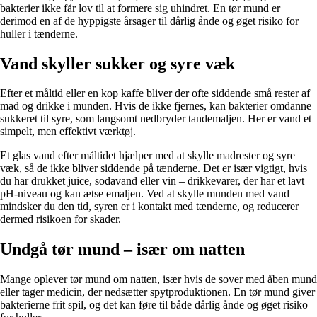
bakterier ikke får lov til at formere sig uhindret. En tør mund er
derimod en af de hyppigste årsager til dårlig ånde og øget risiko for
huller i tænderne.
Vand skyller sukker og syre væk
Efter et måltid eller en kop kaffe bliver der ofte siddende små rester af
mad og drikke i munden. Hvis de ikke fjernes, kan bakterier omdanne
sukkeret til syre, som langsomt nedbryder tandemaljen. Her er vand et
simpelt, men effektivt værktøj.
Et glas vand efter måltidet hjælper med at skylle madrester og syre
væk, så de ikke bliver siddende på tænderne. Det er især vigtigt, hvis
du har drukket juice, sodavand eller vin – drikkevarer, der har et lavt
pH-niveau og kan ætse emaljen. Ved at skylle munden med vand
mindsker du den tid, syren er i kontakt med tænderne, og reducerer
dermed risikoen for skader.
Undgå tør mund – især om natten
Mange oplever tør mund om natten, især hvis de sover med åben mund
eller tager medicin, der nedsætter spytproduktionen. En tør mund giver
bakterierne frit spil, og det kan føre til både dårlig ånde og øget risiko