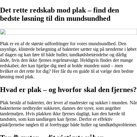
Det rette redskab mod plak – find den
bedste løsning til din mundsundhed
Plak er en af de største udfordringer for vores mundsundhed. Den
usynlige, klistrede belægning af bakterier sætter sig på tænderne i løbet
af dagen og kan føre til både huller, tandkødsbetændelse og dårlig
ånde, hvis den ikke fjernes regelmæssigt. Heldigvis findes der mange
redskaber, der kan hjælpe dig med at holde munden sund – men
hvilket er det rette for dig? Her får du en guide til at vælge den bedste
løsning mod plak.
Hvad er plak – og hvorfor skal den fjernes?
Plak består af bakterier, der lever af madrester og sukker i munden. Når
bakterierne nedbryder sukkeret, dannes der syrer, som angriber
tandemaljen. Hvis plakken ikke fjernes dagligt, kan den hærde til
tandsten, som kun tandlægen kan fjerne. Derfor er effektiv
plakfjernelse nøglen til at forebygge både huller og tandkødsproblemer.