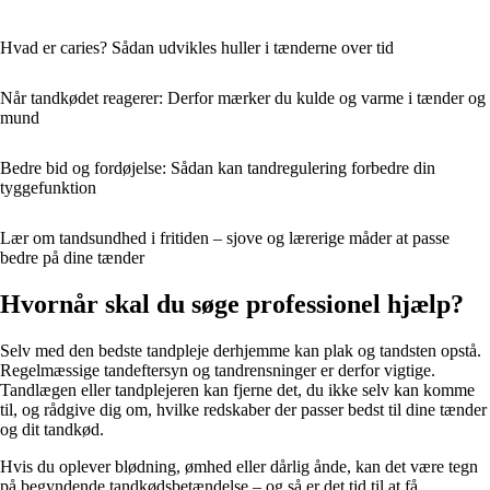
Hvad er caries? Sådan udvikles huller i tænderne over tid
Når tandkødet reagerer: Derfor mærker du kulde og varme i tænder og
mund
Bedre bid og fordøjelse: Sådan kan tandregulering forbedre din
tyggefunktion
Lær om tandsundhed i fritiden – sjove og lærerige måder at passe
bedre på dine tænder
Hvornår skal du søge professionel hjælp?
Selv med den bedste tandpleje derhjemme kan plak og tandsten opstå.
Regelmæssige tandeftersyn og tandrensninger er derfor vigtige.
Tandlægen eller tandplejeren kan fjerne det, du ikke selv kan komme
til, og rådgive dig om, hvilke redskaber der passer bedst til dine tænder
og dit tandkød.
Hvis du oplever blødning, ømhed eller dårlig ånde, kan det være tegn
på begyndende tandkødsbetændelse – og så er det tid til at få