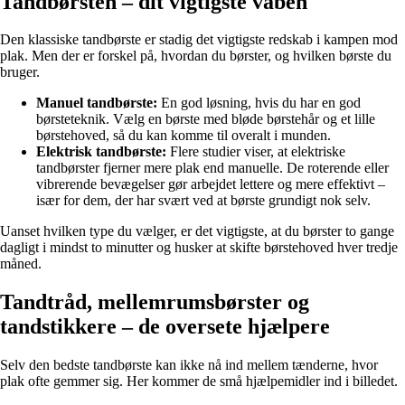
Tandbørsten – dit vigtigste våben
Den klassiske tandbørste er stadig det vigtigste redskab i kampen mod
plak. Men der er forskel på, hvordan du børster, og hvilken børste du
bruger.
Manuel tandbørste:
En god løsning, hvis du har en god
børsteteknik. Vælg en børste med bløde børstehår og et lille
børstehoved, så du kan komme til overalt i munden.
Elektrisk tandbørste:
Flere studier viser, at elektriske
tandbørster fjerner mere plak end manuelle. De roterende eller
vibrerende bevægelser gør arbejdet lettere og mere effektivt –
især for dem, der har svært ved at børste grundigt nok selv.
Uanset hvilken type du vælger, er det vigtigste, at du børster to gange
dagligt i mindst to minutter og husker at skifte børstehoved hver tredje
måned.
Tandtråd, mellemrumsbørster og
tandstikkere – de oversete hjælpere
Selv den bedste tandbørste kan ikke nå ind mellem tænderne, hvor
plak ofte gemmer sig. Her kommer de små hjælpemidler ind i billedet.