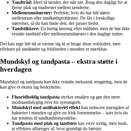
Tandtråd:
Ideel til tænder, der står tæt. Brug den dagligt for at
fjerne plak og madrester mellem tænderne.
Mellemrumsbørster:
Perfekte, hvis du har lidt større
mellemrum eller tandkødsproblemer. De fås i forskellige
størrelser, så du kan finde den, der passer bedst.
Tandstikkere:
En hurtig løsning efter måltider, men de bør ikke
erstatte tandtråd eller mellemrumsbørster i den daglige rutine.
Det kan tage lidt tid at vænne sig til at bruge disse redskaber, men
effekten på tandkødet og friskheden i munden er mærkbar.
Mundskyl og tandpasta – ekstra støtte i
hverdagen
Mundskyl og tandpasta kan ikke erstatte mekanisk rengøring, men de
kan give et ekstra lag beskyttelse.
Fluoridholdig tandpasta
styrker emaljen og gør den mere
modstandsdygtig over for syreangreb.
Mundskyl med antibakteriel effekt
kan reducere mængden af
bakterier i munden og give en frisk fornemmelse – især hvis du
har tendens til tandkødsbetændelse.
Tandpasta mod plak og tandsten
kan være nyttig, men husk,
at effekten afhænger af, hvor grundigt du børster.